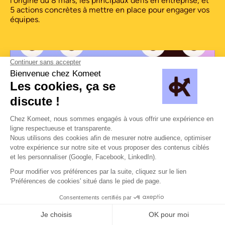
l’origine du 8 mars, les principaux défis en entreprise, et
5 actions concrètes à mettre en place pour engager vos
équipes.
3.13.2026
|
3 minutes
Chemins d’impact : l’engagement commence
toujours quelque part
Comment les entreprises peuvent-elles mobiliser leurs
équipes autour de l’intérêt général ? Chemins d’impact
met en lumière les parcours d’engagement des salarié·es
et les différentes façons d’agir aux côtés des
associations.