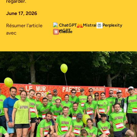
regarder.
June 17, 2026
Résumer l'article
ChatGPT
Mistral
Perplexity
Claude
avec