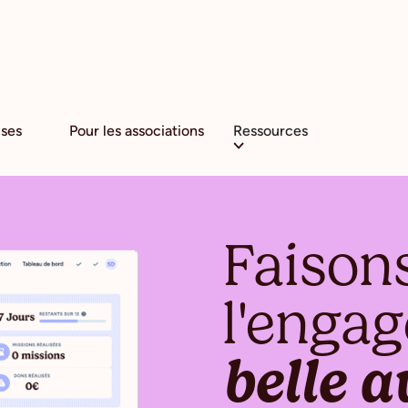
 d'impact :
Découvrez notre série de vidéos sur l'enga
ises
Pour les associations
Ressources
Faison
l'enga
belle a