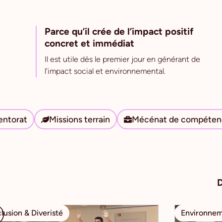
Parce qu’il crée de l’impact positif
concret et immédiat
Il est utile dès le premier jour en générant de
l’impact social et environnemental.
ntorat
Missions terrain
Mécénat de compéten
D
clusion & Diveristé
Environne