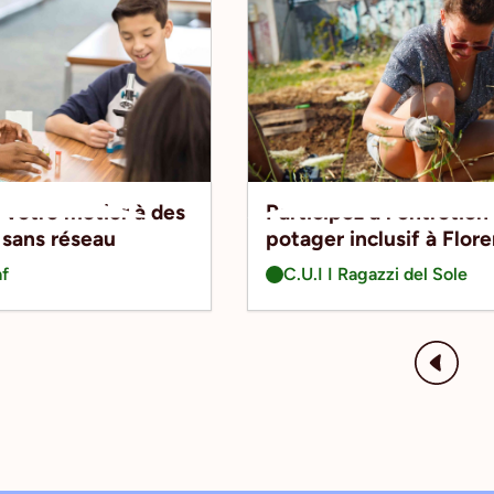
 votre métier à des
Participez à l'entretien
 sans réseau
potager inclusif à Flor
af
C.U.I I Ragazzi del Sole