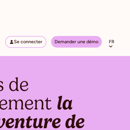
gement !
Se connecter
Demander une démo
FR
s de
gement
la
venture de