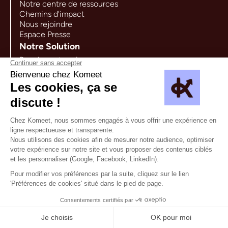
Notre centre de ressources
Chemins d'impact
Nous rejoindre
Espace Presse
Notre Solution
Pour les entreprises
Pour les associations
Explorer la plateforme
Cas d'usages
Nous contacter
65 rue Ordener 75018 Paris
hello@komeet.cc
Newsletter
Faire un signalement
Mentions légales
Politique de confidentialité
Politique de cookies
CGU