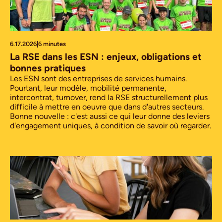
6.17.2026
|
6 minutes
La RSE dans les ESN : enjeux, obligations et
bonnes pratiques
Les ESN sont des entreprises de services humains.
Pourtant, leur modèle, mobilité permanente,
intercontrat, turnover, rend la RSE structurellement plus
difficile à mettre en oeuvre que dans d'autres secteurs.
Bonne nouvelle : c'est aussi ce qui leur donne des leviers
d'engagement uniques, à condition de savoir où regarder.