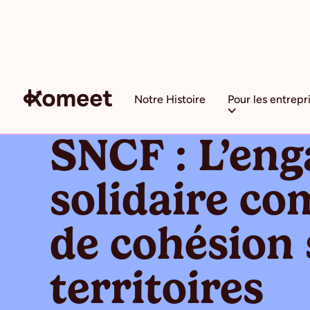
Notre Histoire
Pour les entrepr
SNCF : L’en
solidaire c
de cohésion 
territoires