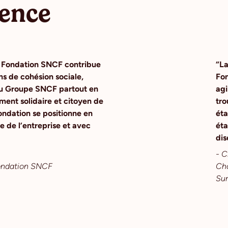
ience
a Fondation SNCF contribue
“La
ns de cohésion sociale,
Fon
n du Groupe SNCF partout en
agi
ment solidaire et citoyen de
tro
ondation se positionne en
éta
e de l’entreprise et avec
éta
dis
- C
Fondation SNCF
Cha
Sur