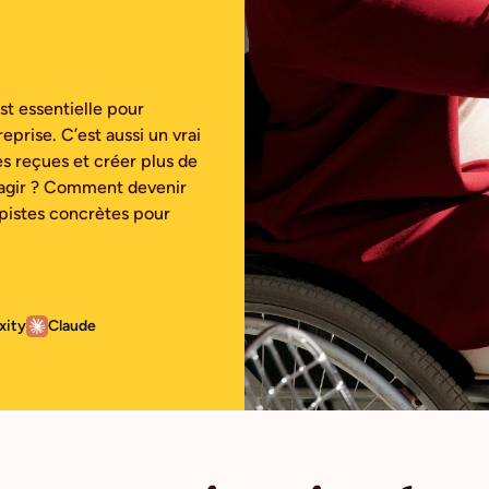
st essentielle pour
eprise. C’est aussi un vrai
ées reçues et créer plus de
 agir ? Comment devenir
 pistes concrètes pour
xity
Claude