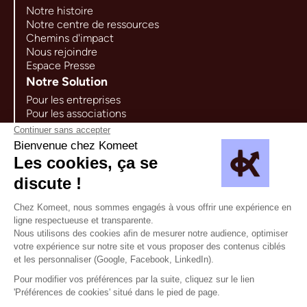
Notre histoire
Notre centre de ressources
Chemins d'impact
Nous rejoindre
Espace Presse
Notre Solution
Pour les entreprises
Pour les associations
Explorer la plateforme
Cas d'usages
Nous contacter
65 rue Ordener 75018 Paris
hello@komeet.cc
Newsletter
Faire un signalement
Mentions légales
Politique de confidentialité
Politique de cookies