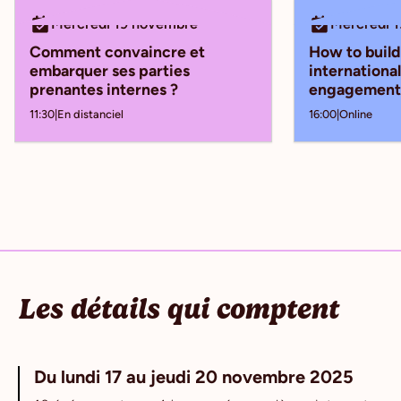
Mercredi 19 novembre
Mercredi 
Comment convaincre et
How to build
embarquer ses parties
internationa
prenantes internes ?
engagement
11:30
|
En distanciel
16:00
|
Online
Slide 3 of 18.
Les détails qui comptent
Du lundi 17 au jeudi 20 novembre 2025