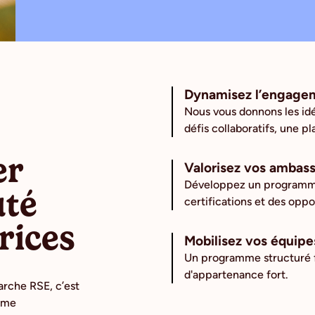
Dynamisez l’engagem
Nous vous donnons les idé
défis collaboratifs, une 
er
Valorisez vos ambass
Développez un programme
té
certifications et des op
rices
Mobilisez vos équip
Un programme structuré f
d'appartenance fort.
arche RSE, c’est
amme