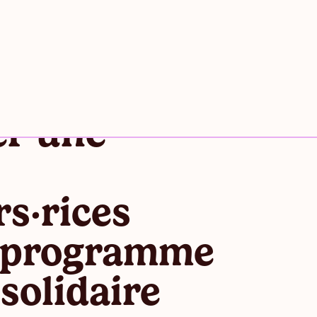
er une
s·rices
n programme
solidaire