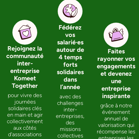
Fédérez
vos
salarié·es
Rejoignez la
autour de
Faites
communauté
4 temps
rayonner vos
inter-
forts
engagements
entreprise
solidaires
et devenez
Komeet
dans
une
Together
l’année
entreprise
pour vivre des
inspirante
avec des
journées
challenges
grâce à notre
solidaires clés
inter-
événement
en main et agir
entreprises,
annuel de
collectivement
des
valorisation qui
aux côtés
missions
récompense les
d’associations
collectives
entreprises les